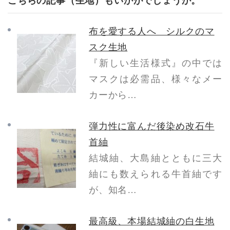
こちらの記事（生地）もいかがでしょうか。
布を愛する人へ シルクのマ
スク生地
『新しい生活様式』の中では
マスクは必需品、様々なメー
カーから…
弾力性に富んだ後染め改石牛
首紬
結城紬、大島紬とともに三大
紬にも数えられる牛首紬です
が、知名…
最高級、本場結城紬の白生地