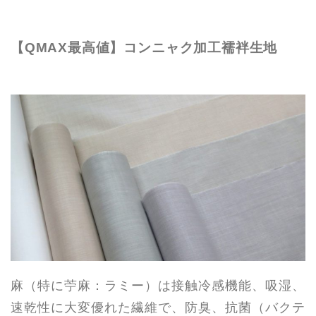
【QMAX最高値】コンニャク加工襦袢生地
麻（特に苧麻：ラミー）は接触冷感機能、吸湿、
速乾性に大変優れた繊維で、防臭、抗菌（バクテ