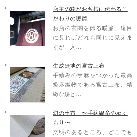
店主の粋がお客様に伝わるこ
だわりの暖簾
お店の玄関を飾る暖簾、遠目
に見ればどれも同じに見えま
すが、入…
生成無地の宮古上布
手績みの苧麻をつかった最高
級麻織物である宮古上布、精
緻な絣と…
幻の土布 〜手紡綿糸のぬく
もり〜
文明のあるところ、どこでも