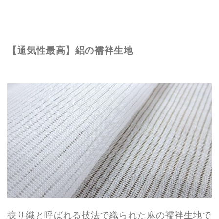
【通気性最高】絽の襦袢生地
捩り織と呼ばれる技法で織られた麻の襦袢生地で