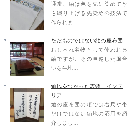
通常、紬は色を先に染めてか
ら織り上げる先染めの技法で
作られま…
ただものではない紬の座布団
おしゃれ着物として使われる
紬ですが、その卓越した風合
いを生地…
紬地をつかった表装、インテ
リア
紬の座布団の項では着尺や帯
だけではない紬地の応用を紹
介しまし…