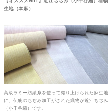
【オススメNo1】近江ちぢみ（小千谷縮）着物
生地（本麻）
高級ラミー紡績糸を使って織り上げられた麻生地
に、伝統のちぢみ加工がされた織物が近江ちぢみ
（小千谷縮）です。