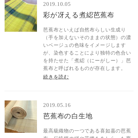
2019.10.05
彩が冴える煮綛芭蕉布
芭蕉布といえば自然布らしい生成り
（手を加えないそのままの状態）の濃
いベージュの色味をイメージします
が、染色することにより独特の色合い
を持たせた「煮綛（にーがしー）」芭
蕉布と呼ばれるものが存在します。
続きを読む
2019.05.16
芭蕉布の白生地
最高級織物の一つである喜如嘉の芭蕉