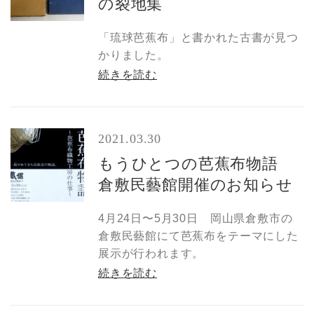
の裂地集
「琉球芭蕉布」と書かれた古書が見つ
かりました。
続きを読む
2021.03.30
もうひとつの芭蕉布物語
倉敷民藝館開催のお知らせ
4月24日〜5月30日 岡山県倉敷市の
倉敷民藝館にて芭蕉布をテーマにした
展示が行われます。
続きを読む