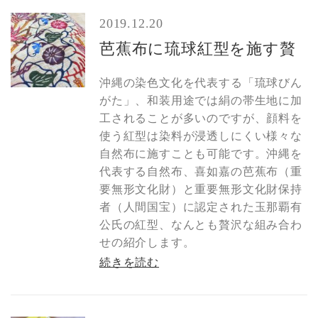
2019.12.20
芭蕉布に琉球紅型を施す贅
沖縄の染色文化を代表する「琉球びん
がた」、和装用途では絹の帯生地に加
工されることが多いのですが、顔料を
使う紅型は染料が浸透しにくい様々な
自然布に施すことも可能です。沖縄を
代表する自然布、喜如嘉の芭蕉布（重
要無形文化財）と重要無形文化財保持
者（人間国宝）に認定された玉那覇有
公氏の紅型、なんとも贅沢な組み合わ
せの紹介します。
続きを読む