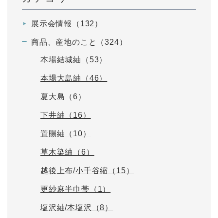
展示会情報（132）
商品、産地のこと（324）
本場結城紬（53）
本場大島紬（46）
夏大島（6）
下井紬（16）
置賜紬（10）
草木染紬（6）
越後上布/小千谷縮（15）
更紗麻半巾帯（1）
塩沢紬/本塩沢（8）