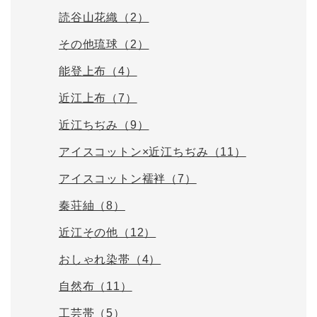
読谷山花織（2）
その他琉球（2）
能登上布（4）
近江上布（7）
近江ちぢみ（9）
アイスコットン×近江ちぢみ（11）
アイスコットン襦袢（7）
秦荘紬（8）
近江その他（12）
おしゃれ染帯（4）
自然布（11）
工芸帯（5）