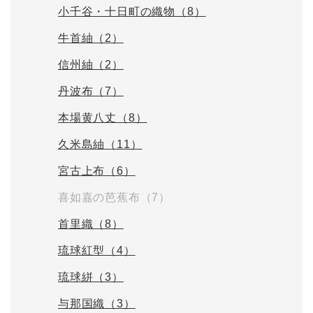
小千谷・十日町の織物（8）
牛首紬（2）
信州紬（2）
丹波布（7）
本場黄八丈（8）
久米島紬（11）
宮古上布（6）
喜如嘉の芭蕉布（7）
首里織（8）
琉球紅型（4）
琉球絣（3）
与那国織（3）