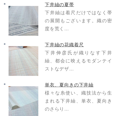
下井紬の夏帯
下井紬は着尺だけではなく帯
の展開もございます。織の密
度を荒く…
下井紬の花織着尺
下井伸彦氏が織りなす下井
紬、都会に映えるモダンテイ
ストなデザ…
単衣、夏向きの下井紬
様々な糸使い、織技法から生
まれる下井紬、単衣、夏向き
のさらり…