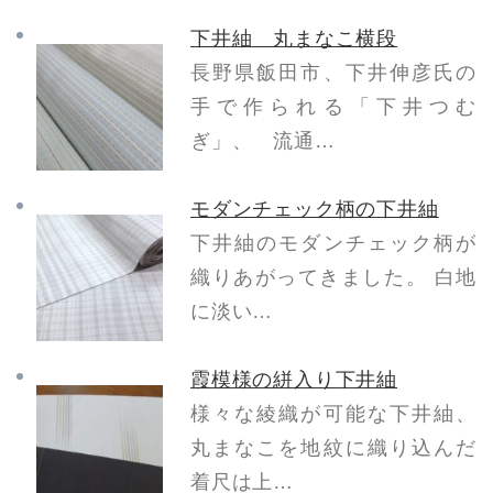
下井紬 丸まなこ横段
長野県飯田市、下井伸彦氏の
手で作られる「下井つむ
ぎ」、 流通…
モダンチェック柄の下井紬
下井紬のモダンチェック柄が
織りあがってきました。 白地
に淡い…
霞模様の絣入り下井紬
様々な綾織が可能な下井紬、
丸まなこを地紋に織り込んだ
着尺は上…