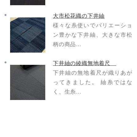
大市松花織の下井紬
様々な糸使いでバリエーショ
ン豊かな下井紬、大きな市松
柄の商品…
下井紬の綾織無地着尺
下井紬の無地着尺が織りあが
ってきました。 紬糸ではな
く、生糸…