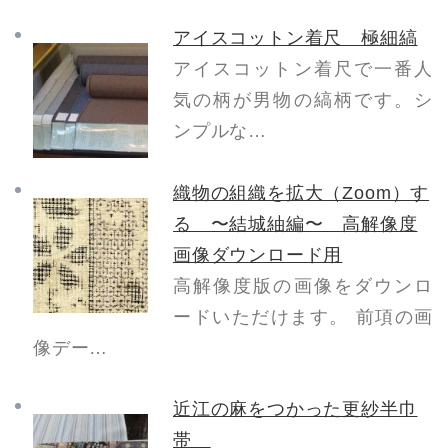
アイスコットン着尺 極細縞
アイスコットン着尺で一番人
気の柄が男物の縞柄です。シ
ンプルな…
織物の組織を拡大（Zoom）す
る 〜結城紬編〜 高解像度
画像ダウンロード用
高解像度版の画像をダウンロ
ードいただけます。 前項の画
像デー…
近江の麻をつかった更紗半巾
帯