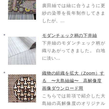
廣田紬では紬に合うように更
紗の染帯を長年制作してきま
したが、…
モダンチェック柄の下井紬
下井紬のモダンチェック柄が
織りあがってきました。 白地
に淡い…
織物の組織を拡大（Zoom）す
る 〜大島紬編〜 高解像度
画像ダウンロード用
こちらでは前項で紹介した大
島紬の高解像度のオリジナル