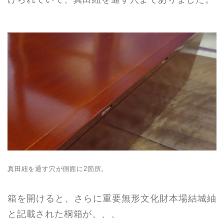
真田紐を通す穴が側面に2箇所。
箱を開けると、さらに重要無形文化財本場結城紬
と記載された桐箱が、、、