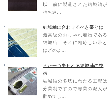
以上前に製造された結城紬が
持ち込…
結城紬に合わせるべき帯とは
最高級のおしゃれ着物である
結城紬、それに相応しい帯と
はどのよ…
また一つ失われる結城紬の技
術
結城紬の多岐にわたる工程は
分業制ですので専業の職人が
辞めてし…