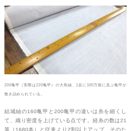
200亀甲（実際は220亀甲）の大島紬、1反に100万個に及ぶ亀甲が
敷き詰められている。
結城紬の160亀甲と200亀甲の違いは糸を細くし
て、織り密度を上げている点です。経糸の数は21
算（1680本）と従来より2割以上アップ、そのた