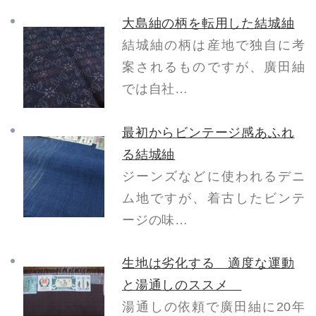
大島紬の柄を転用した結城紬
結城紬の柄は産地で独自に考
案されるものですが、廣田紬
では自社…
最初からビンテージ感あふれ
る結城紬
ジーンズなどに使われるデニ
ム地ですが、着古したビンテ
ージの味…
生地は劣化する 適度な運動
と湯通しのススメ
湯通しの依頼で廣田紬に20年