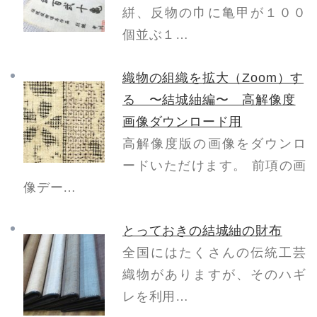
絣、反物の巾に亀甲が１００
個並ぶ１…
織物の組織を拡大（Zoom）す
る 〜結城紬編〜 高解像度
画像ダウンロード用
高解像度版の画像をダウンロ
ードいただけます。 前項の画
像デー…
とっておきの結城紬の財布
全国にはたくさんの伝統工芸
織物がありますが、そのハギ
レを利用…