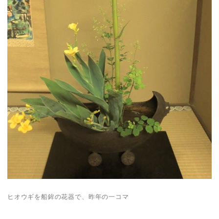
ヒオウギを船鉾の花器で、昨年の一コマ