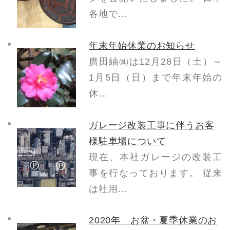
各地で…
年末年始休業のお知らせ
廣田紬㈱は12月28日（土）～
1月5日（日）まで年末年始の
休…
ガレージ改装工事に伴うお客
様駐車場について
現在、本社ガレージの改装工
事を行なっております。 従来
は社用…
2020年 お盆・夏季休業のお