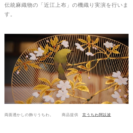
伝統麻織物の「近江上布」の機織り実演を行いま
す。
両面透かしの飾りうちわ。 商品提供
京うちわ阿以波