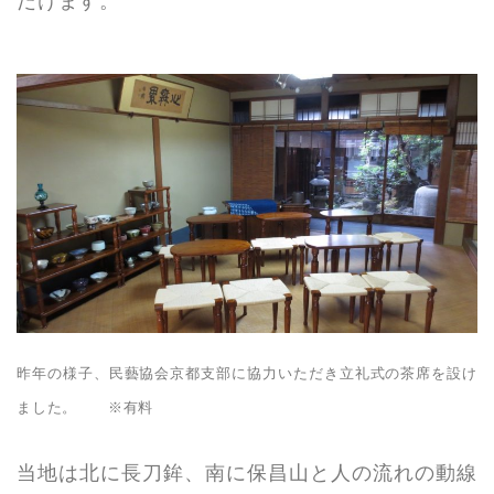
だけます。
昨年の様子、民藝協会京都支部に協力いただき立礼式の茶席を設け
ました。 ※有料
当地は北に長刀鉾、南に保昌山と人の流れの動線