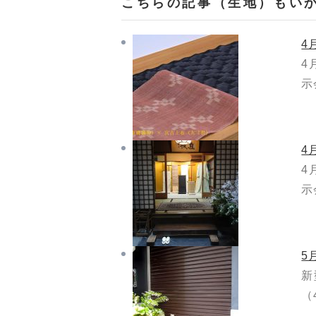
こちらの記事（生地）もい
4
4
示
4
4
示
5
新
（