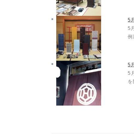
5
5
例
5
5
を