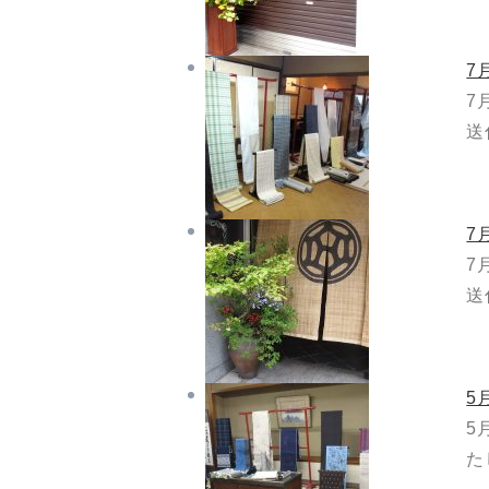
7
7
送
7
7
送
5
5
た